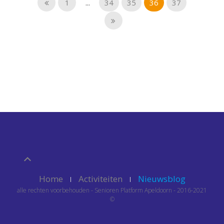
1
...
34
35
36
37
Home
Activiteiten
Nieuwsblog
alle rechten voorbehouden - Senioren Platform Apeldoorn - 2016-2021
©