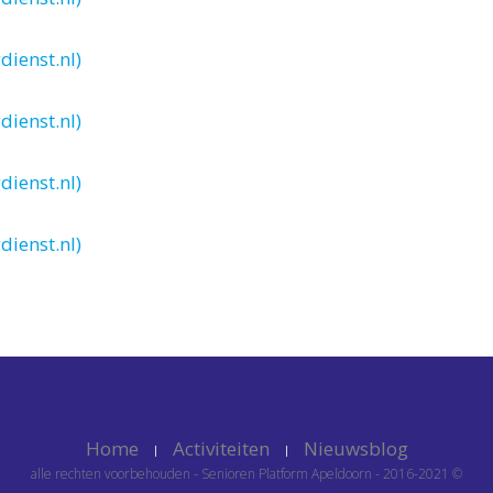
dienst.nl)
dienst.nl)
dienst.nl)
dienst.nl)
Home
Activiteiten
Nieuwsblog
alle rechten voorbehouden - Senioren Platform Apeldoorn - 2016-2021 ©