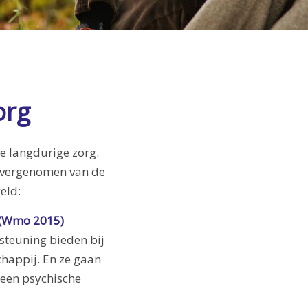
org
de langdurige zorg.
overgenomen van de
eld:
 (Wmo 2015)
teuning bieden bij
happij. En ze gaan
een psychische