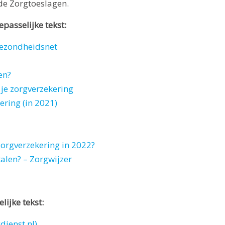
de Zorgtoeslagen.
passelijke tekst:
Gezondheidsnet
en?
je zorgverzekering
ering (in 2021)
zorgverzekering in 2022?
talen? – Zorgwijzer
lijke tekst:
dienst.nl)