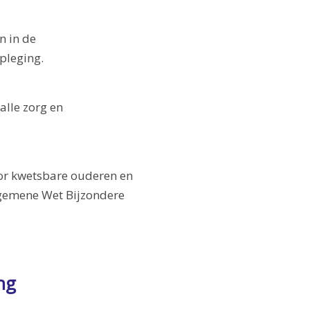
n in de
pleging.
alle zorg en
oor kwetsbare ouderen en
lgemene Wet Bijzondere
ng