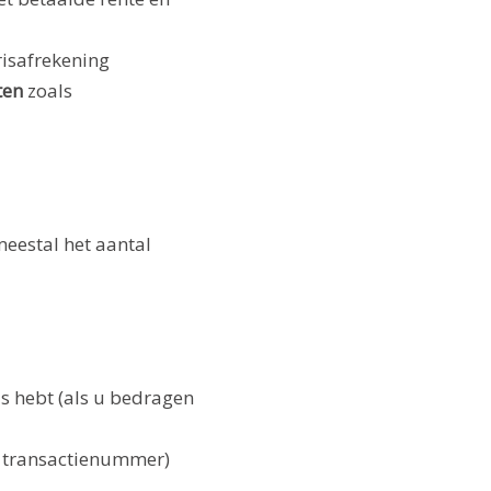
risafrekening
ten
zoals
meestal het aantal
js hebt (als u bedragen
t transactienummer)