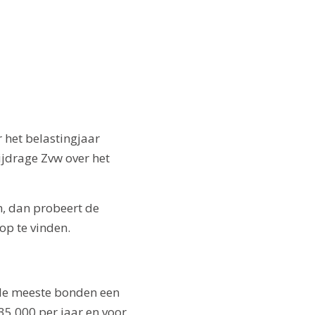
 het belastingjaar
jdrage Zvw over het
n, dan probeert de
p te vinden.
 de meeste bonden een
35.000 per jaar en voor