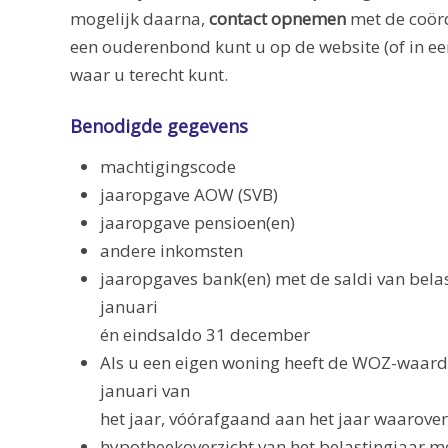
mogelijk daarna,
contact opnemen
met de coörd
een ouderenbond kunt u op de website (of in ee
waar u terecht kunt.
Benodigde gegevens
machtigingscode
jaaropgave AOW (SVB)
jaaropgave pensioen(en)
andere inkomsten
jaaropgaves bank(en) met de saldi van belas
januari
én eindsaldo 31 december
Als u een eigen woning heeft de WOZ-waard
januari van
het jaar, vóórafgaand aan het jaar waarover
hypotheekoverzicht van het belastingjaar m