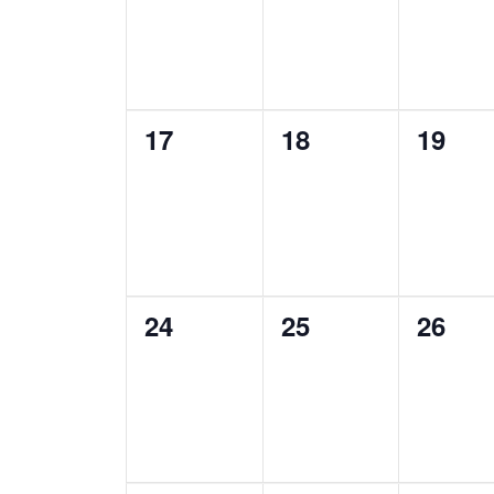
0
0
0
17
18
19
evenementen,
evenementen,
evene
0
0
0
24
25
26
evenementen,
evenementen,
evene