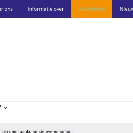
r ons
Informatie over
Activiteiten
Nieu
7
r zijn geen aankomende evenementen.