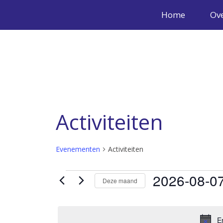
Home
Ove
Activiteiten
Evenementen
Activiteiten
Evenementen
2026-08-0
Deze maand
Selecteer
een
E